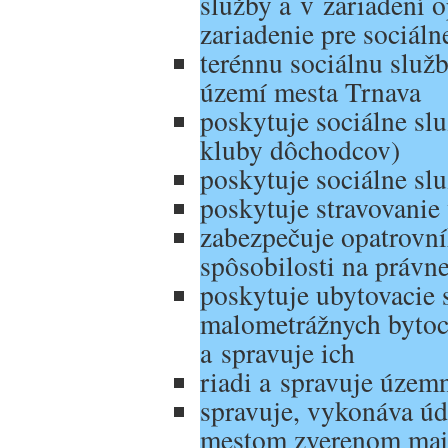
služby a v zariadení o
zariadenie pre sociál
terénnu sociálnu služ
území mesta Trnava
poskytuje sociálne sl
kluby dôchodcov)
poskytuje sociálne sl
poskytuje stravovanie 
zabezpečuje opatrovní
spôsobilosti na právn
poskytuje ubytovacie 
malometrážnych bytoc
a spravuje ich
riadi a spravuje územ
spravuje, vykonáva úd
mestom zverenom maj