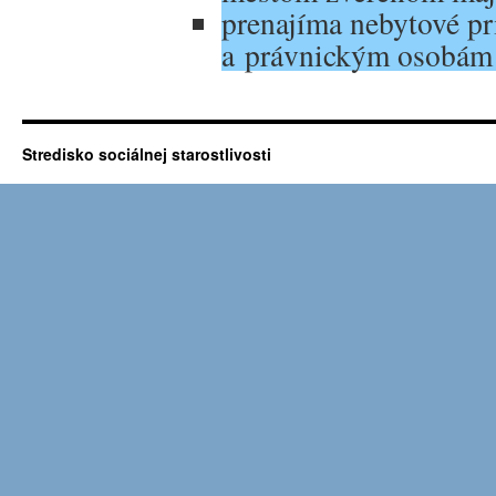
prenajíma nebytové p
a právnickým osobám
Stredisko sociálnej starostlivosti