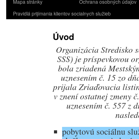
Mapa stránky
Ochrana osobných údajov
Pravidlá prijímania klientov socialnych služieb
Úvod
Organizácia Stredisko so
SSS) je príspevkovou o
bola zriadená Mestský
uznesením č. 15 zo dň
prijala Zriaďovacia listi
v znení ostatnej zmeny č
uznesením č. 557 z 
nasled
pobytovú sociálnu slu