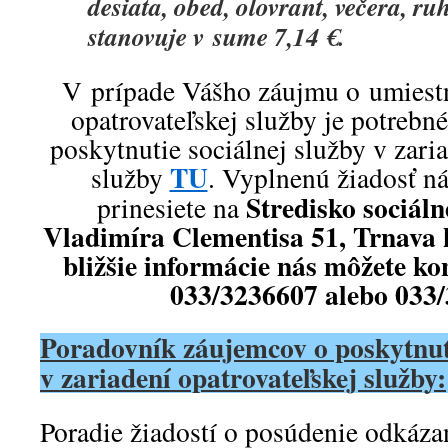
desiata, obed, olovrant, večera, r
stanovuje v sume 7,14 €
V prípade Vášho záujmu o umiestn
opatrovateľskej služby je potrebné
poskytnutie sociálnej služby v zari
TU
služby
. Vyplnenú žiadosť ná
Stredisko sociálne
prinesiete na
Vladimíra Clementisa 51, Trnava k
bližšie informácie nás môžete kon
033/3236607 alebo 033
Poradovník záujemcov o poskytnuti
v zariadení opatrovateľskej služby:
Poradie žiadostí o posúdenie odkáza