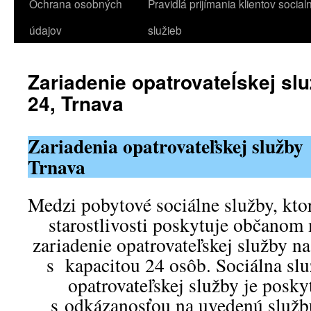
Ochrana osobných
Pravidlá prijímania klientov socia
údajov
služieb
Zariadenie opatrovateĺskej s
24, Trnava
Zariadenia opatrovateľskej služb
Trnava
Medzi pobytové sociálne služby, ktor
starostlivosti poskytuje občanom 
zariadenie opatrovateľskej služby n
s kapacitou 24 osôb. Sociálna slu
opatrovateľskej služby je posk
s odkázanosťou na uvedenú službu